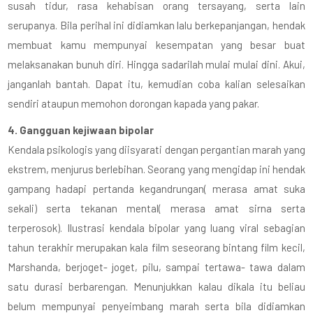
susah tidur, rasa kehabisan orang tersayang, serta lain
serupanya. Bila perihal ini didiamkan lalu berkepanjangan, hendak
membuat kamu mempunyai kesempatan yang besar buat
melaksanakan bunuh diri. Hingga sadarilah mulai mulai dini. Akui,
janganlah bantah. Dapat itu, kemudian coba kalian selesaikan
sendiri ataupun memohon dorongan kapada yang pakar.
4. Gangguan kejiwaan bipolar
Kendala psikologis yang diisyarati dengan pergantian marah yang
ekstrem, menjurus berlebihan. Seorang yang mengidap ini hendak
gampang hadapi pertanda kegandrungan( merasa amat suka
sekali) serta tekanan mental( merasa amat sirna serta
terperosok). Ilustrasi kendala bipolar yang luang viral sebagian
tahun terakhir merupakan kala film seseorang bintang film kecil,
Marshanda, berjoget- joget, pilu, sampai tertawa- tawa dalam
satu durasi berbarengan. Menunjukkan kalau dikala itu beliau
belum mempunyai penyeimbang marah serta bila didiamkan