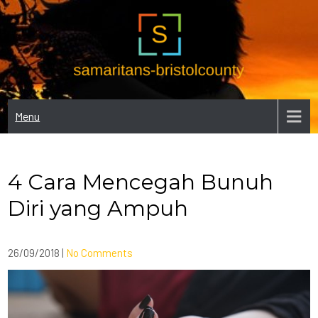
Skip
to
content
SAMARITANS.ORG – INFORMASI
Situs informasi untuk penderita depresi, mulai dari tips dan trik dan
DAN BANTUN PENDERITA DEPRESI
berita tentang Depresi
Menu
4 Cara Mencegah Bunuh
Diri yang Ampuh
26/09/2018
|
No Comments