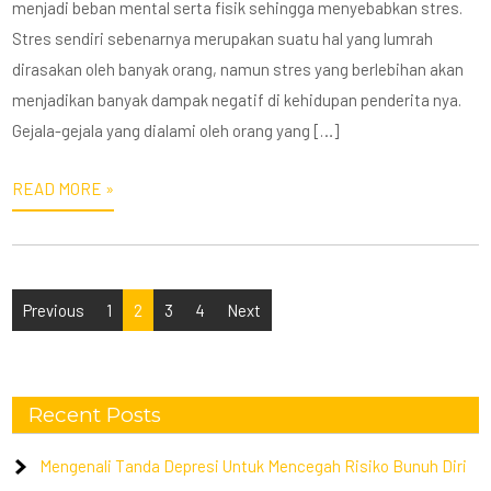
menjadi beban mental serta fisik sehingga menyebabkan stres.
Stres sendiri sebenarnya merupakan suatu hal yang lumrah
dirasakan oleh banyak orang, namun stres yang berlebihan akan
menjadikan banyak dampak negatif di kehidupan penderita nya.
Gejala-gejala yang dialami oleh orang yang […]
READ MORE »
Posts
Previous
1
2
3
4
Next
pagination
Recent Posts
Mengenali Tanda Depresi Untuk Mencegah Risiko Bunuh Diri