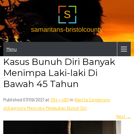
Skip
to
content
SAMARITANS.ORG – INFORMASI
Situs informasi untuk penderita depresi, mulai dari tips dan trik dan
DAN BANTUN PENDERITA DEPRESI
berita tentang Depresi
Menu
Kasus Bunuh Diri Banyak
Menimpa Laki-laki Di
Bawah 45 Tahun
Published 07/09/2021 at
394 × 480
in
Wanita Cenderung
didiagnosis Mencoba Melakukan Bunuh Diri
Next →